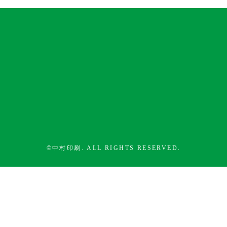
info@nakapri.co.jp
©中村印刷. ALL RIGHTS RESERVED.