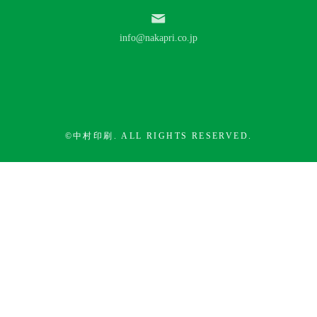
info@nakapri.co.jp
©中村印刷. ALL RIGHTS RESERVED.